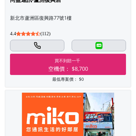
尚益通訊-蘆洲復興店
新北市蘆洲區復興路77號1樓
4.4
(112)
LINE
買不到賠一千
空機價：
$8,700
最低專案價：
$0