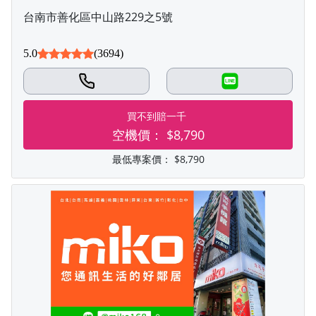
台南市善化區中山路229之5號
5.0
(3694)
LINE
買不到賠一千
空機價：
$8,790
最低專案價：
$8,790