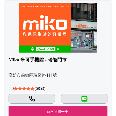
Miko 米可手機館 - 瑞隆門市
高雄市前鎮區瑞隆路411號
5.0
(6853)
LINE
買不到賠一千