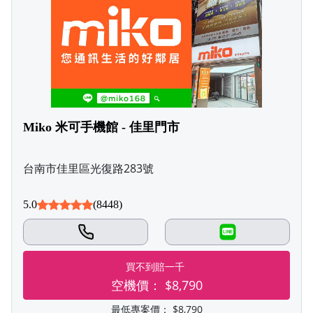
Miko 米可手機館 - 佳里門市
台南市佳里區光復路283號
5.0
(8448)
LINE
買不到賠一千
空機價：
$8,790
最低專案價：
$8,790