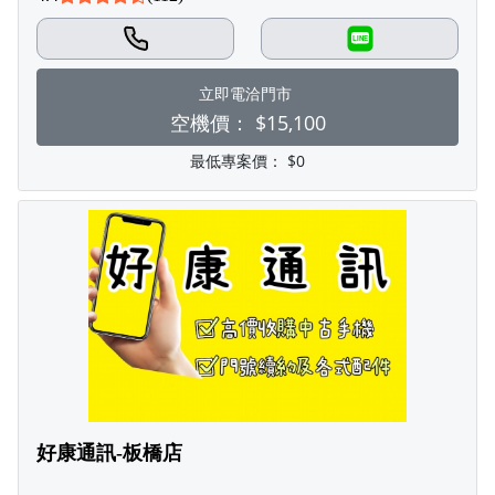
LINE
立即電洽門市
空機價：
$15,100
最低專案價：
$0
好康通訊-板橋店