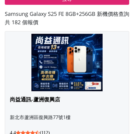
Samsung Galaxy S25 FE 8GB+256GB 新機價格查詢
共 182 個報價
尚益通訊-蘆洲復興店
新北市蘆洲區復興路77號1樓
4.4
(112)