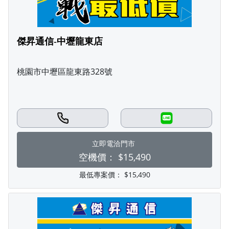
傑昇通信-中壢龍東店
桃園市中壢區龍東路328號
LINE
立即電洽門市
空機價：
$15,490
最低專案價：
$15,490