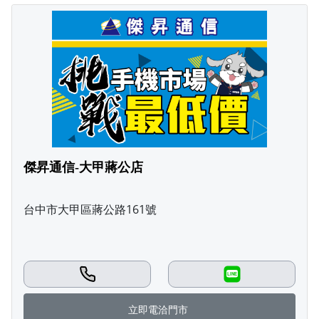
傑昇通信-大甲蔣公店
台中市大甲區蔣公路161號
LINE
立即電洽門市