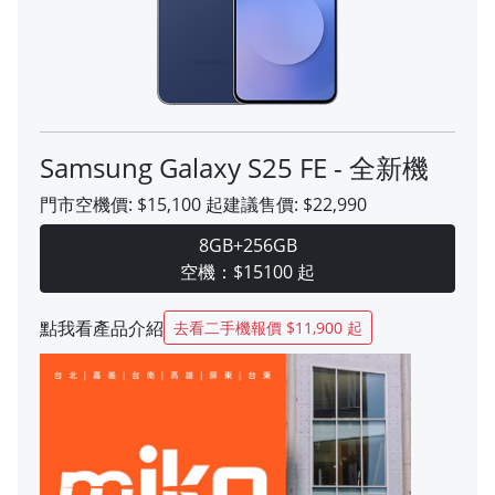
Samsung Galaxy S25 FE - 全新機
門市空機價:
$15,100
起
建議售價:
$22,990
8GB+256GB
空機：$15100 起
點我看產品介紹
去看二手機報價
$11,900
起