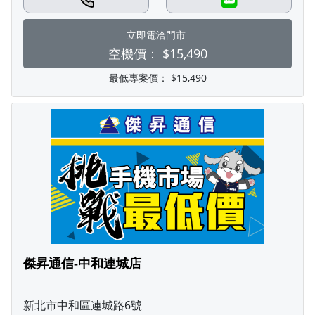
立即電洽門市
空機價：
$15,490
最低專案價：
$15,490
傑昇通信-中和連城店
新北市中和區連城路6號