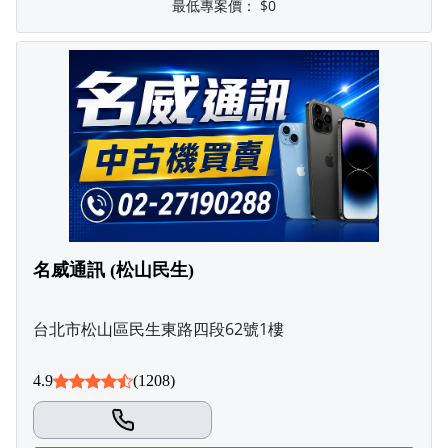
最低專案價：
$0
名威通訊 (松山民生)
台北市松山區民生東路四段62號1樓
4.9
(1208)