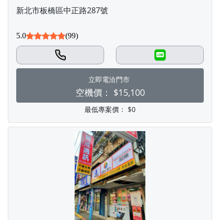
新北市板橋區中正路287號
5.0
(99)
LINE
立即電洽門市
空機價：
$15,100
最低專案價：
$0