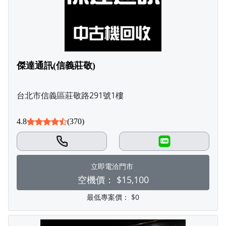
傑達通訊(信義莊敬)
台北市信義區莊敬路291號1樓
4.8
(370)
LINE
立即電洽門市
空機價：
$15,100
最低專案價：
$0