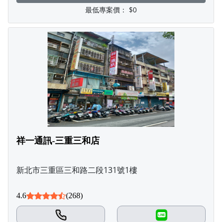
最低專案價：
$0
祥一通訊-三重三和店
新北市三重區三和路二段131號1樓
4.6
(268)
LINE