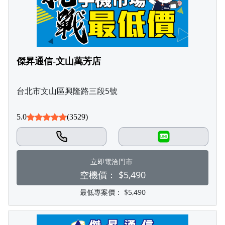
傑昇通信-文山萬芳店
台北市文山區興隆路三段5號
5.0
(3529)
LINE
立即電洽門市
空機價：
$5,490
最低專案價：
$5,490