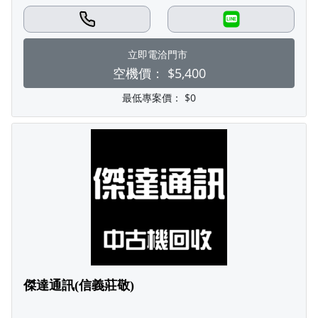
LINE
立即電洽門市
空機價：
$5,400
最低專案價：
$0
傑達通訊(信義莊敬)