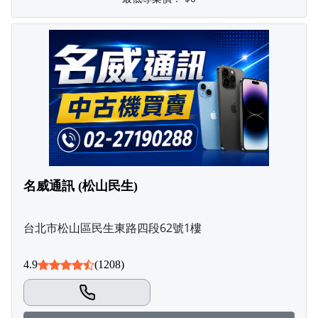
名威通訊 (松山民生)
台北市松山區民生東路四段62號1樓
4.9
(1208)