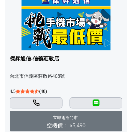
傑昇通信-信義莊敬店
台北市信義區莊敬路468號
4.5
(48)
LINE
立即電洽門市
空機價：
$5,490