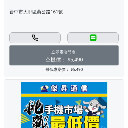
台中市大甲區蔣公路161號
LINE
立即電洽門市
空機價：
$5,490
最低專案價：
$5,490