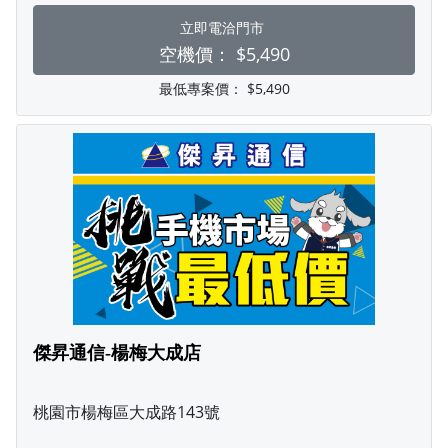
立即電洽門市
空機價：
$5,490
最低專案價：
$5,490
傑昇通信-楊梅大成店
桃園市楊梅區大成路143號