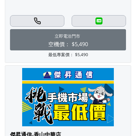
LINE
立即電洽門市
空機價：
$5,490
最低專案價：
$5,490
傑昇通信-香山中華店