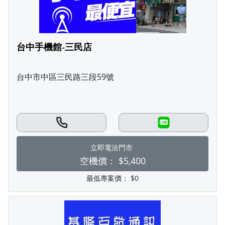
台中手機館-三民店
台中市中區三民路三段59號
LINE
立即電洽門市
空機價：
$5,400
最低專案價：
$0