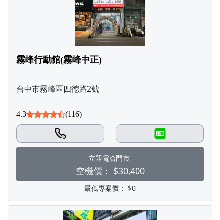
霧峰行動館(霧峰中正)
台中市霧峰區四德路2號
4.3
(116)
LINE
立即電洽門市
空機價：
$30,400
最低專案價：
$0