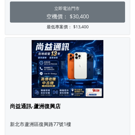
立即電洽門市
空機價：
$30,400
最低專案價：
$13,400
尚益通訊-蘆洲復興店
新北市蘆洲區復興路77號1樓