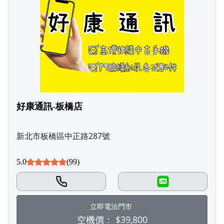
好康通訊-板橋店
新北市板橋區中正路287號
5.0
(99)
LINE
立即電洽門市
空機價：
$39,800