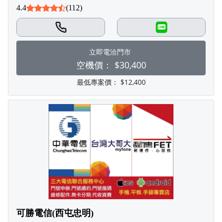
4.4
(112)
LINE
立即電洽門市
空機價：
$30,400
最低專案價：
$12,400
可勝電信(西屯忠明)