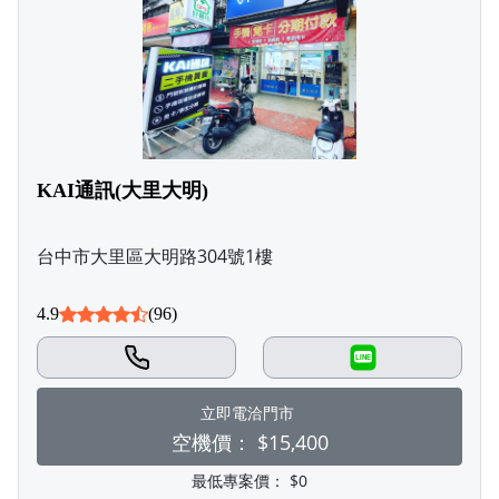
KAI通訊(大里大明)
台中市大里區大明路304號1樓
4.9
(96)
LINE
立即電洽門市
空機價：
$15,400
最低專案價：
$0