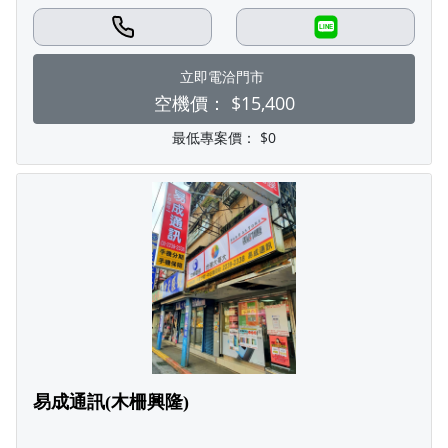
LINE
立即電洽門市
空機價：
$15,400
最低專案價：
$0
易成通訊(木柵興隆)