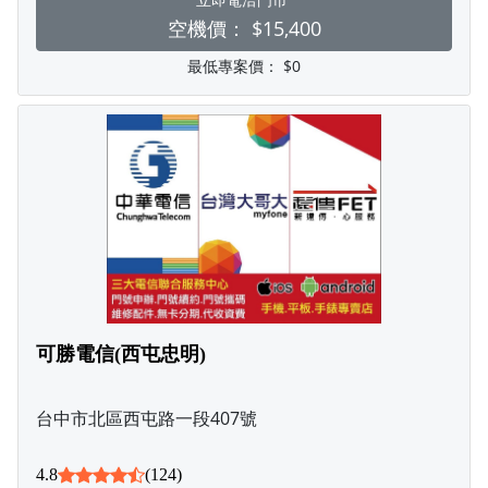
空機價：
$15,400
最低專案價：
$0
可勝電信(西屯忠明)
台中市北區西屯路一段407號
4.8
(124)