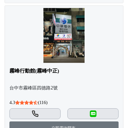
霧峰行動館(霧峰中正)
台中市霧峰區四德路2號
4.3
(116)
LINE
立即電洽門市