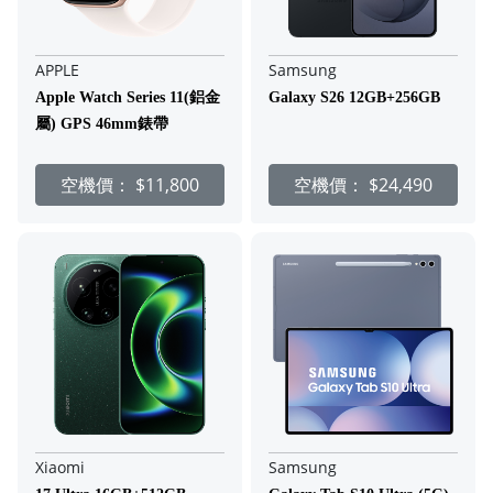
APPLE
Samsung
Apple Watch Series 11(鋁金
Galaxy S26 12GB+256GB
屬) GPS 46mm錶帶
空機價：
$11,800
空機價：
$24,490
Xiaomi
Samsung