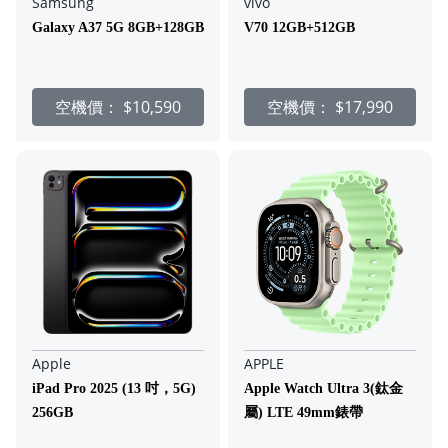
Samsung
vivo
Galaxy A37 5G 8GB+128GB
V70 12GB+512GB
空機價：
$10,590
空機價：
$17,990
Apple
APPLE
iPad Pro 2025 (13 吋，5G)
Apple Watch Ultra 3(鈦金
256GB
屬) LTE 49mm錶帶