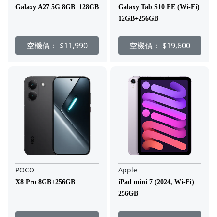
Galaxy A27 5G 8GB+128GB
Galaxy Tab S10 FE (Wi-Fi)
12GB+256GB
空機價：
$11,990
空機價：
$19,600
POCO
Apple
X8 Pro 8GB+256GB
iPad mini 7 (2024, Wi-Fi)
256GB