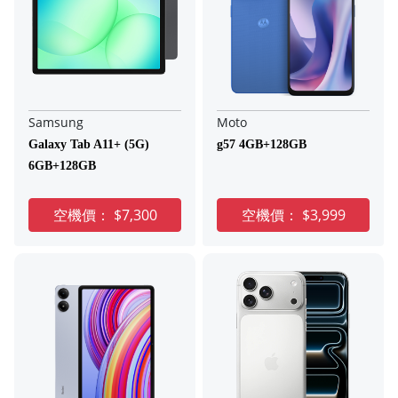
Samsung
Moto
Galaxy Tab A11+ (5G)
g57 4GB+128GB
6GB+128GB
空機價：
$7,300
空機價：
$3,999