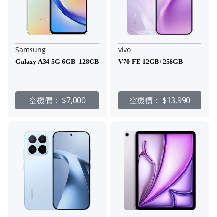
Samsung
vivo
Galaxy A34 5G 6GB+128GB
V70 FE 12GB+256GB
空機價：
$7,000
空機價：
$13,990