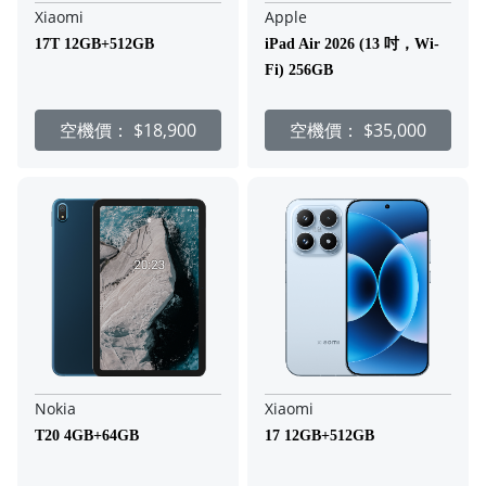
Xiaomi
Apple
17T 12GB+512GB
iPad Air 2026 (13 吋，Wi-
Fi) 256GB
空機價：
$18,900
空機價：
$35,000
Nokia
Xiaomi
T20 4GB+64GB
17 12GB+512GB