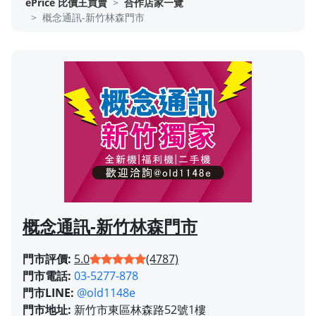
ePrice 比價王買賣
合作店家一覽
概念通訊-新竹林森門市
概念通訊-新竹林森門市
門市評價:
5.0
(4787)
門市電話:
03-5277-878
門市LINE:
@old1148e
門市地址:
新竹市東區林森路52號1樓