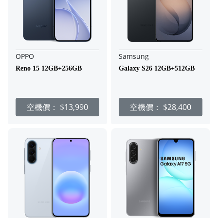
OPPO
Samsung
Reno 15 12GB+256GB
Galaxy S26 12GB+512GB
空機價：
$13,990
空機價：
$28,400