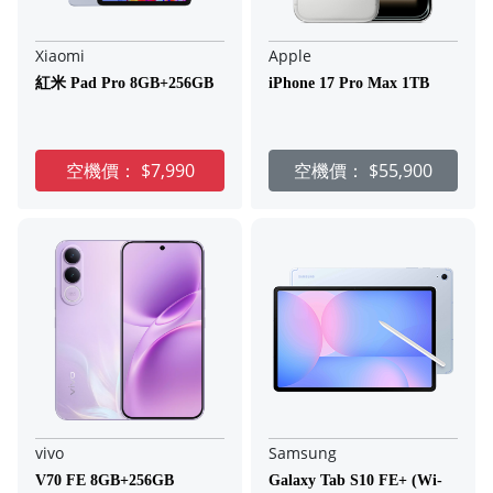
Xiaomi
Apple
紅米 Pad Pro 8GB+256GB
iPhone 17 Pro Max 1TB
空機價：
$7,990
空機價：
$55,900
vivo
Samsung
V70 FE 8GB+256GB
Galaxy Tab S10 FE+ (Wi-