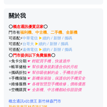
關於我
⭕️
概念通訊優質店家
⭕️
門市有
福利機、中古機、二手機、全新機
可搭配
⚡
中華電信
▶
續約 / 新辦 / 攜碼
可搭配
⚡
台哥大
▶
續約 / 新辦 / 攜碼
可搭配
⚡
遠傳電信
▶
續約 / 新辦 / 攜碼
⭕️
門市提供以下免費服務
⭕️
⭐
免卡分期
☛
輕鬆買手機，快速過件
⭐
帳單健檢
☛
幫你量身規劃適合你的月租
⭐
攜碼折扣
☛
幫你吸收解約金，手機在折價
⭐
手機保險
☛
新機保保險，保護你的手機安全
⭐
維修服務
☛
各種智慧型手機維修，價格優惠
⭐
空機購買
☛
全新機、中古機都給你甜甜價
概念通訊x比價王 新竹林森門市
新竹市東區林森路52號，