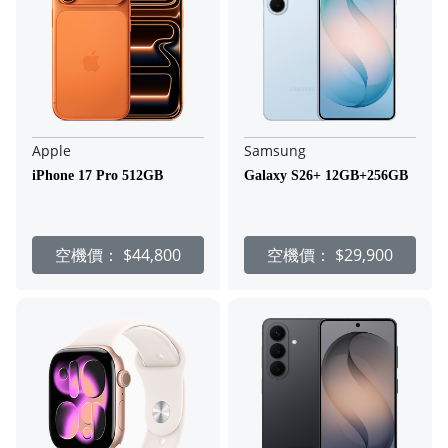
Apple
Samsung
iPhone 17 Pro 512GB
Galaxy S26+ 12GB+256GB
空機價：
$44,800
空機價：
$29,900