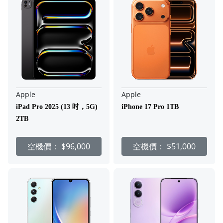
Apple
Apple
iPad Pro 2025 (13 吋，5G)
iPhone 17 Pro 1TB
2TB
空機價：
$96,000
空機價：
$51,000