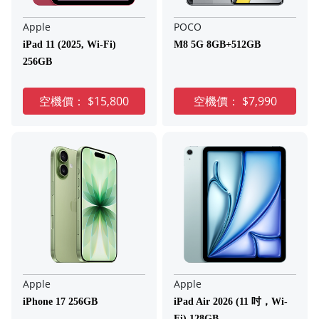
Apple
POCO
iPad 11 (2025, Wi-Fi)
M8 5G 8GB+512GB
256GB
空機價：
$15,800
空機價：
$7,990
Apple
Apple
iPhone 17 256GB
iPad Air 2026 (11 吋，Wi-
Fi) 128GB